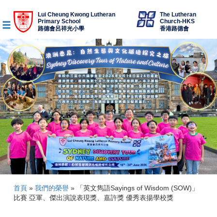
Lui Cheung Kwong Lutheran
The Lutheran
Primary School
Church-HKS
路德會呂祥光小學
香港路德會
首頁
»
我們的榮譽
»
「英文雋語Sayings of Wisdom (SOW)」
比賽 亞軍、傑出演說表現獎、嘉許獎 優秀表揚學校獎