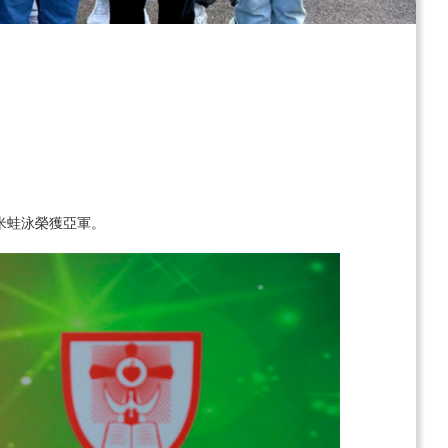
0米蛙泳榮獲亞軍。