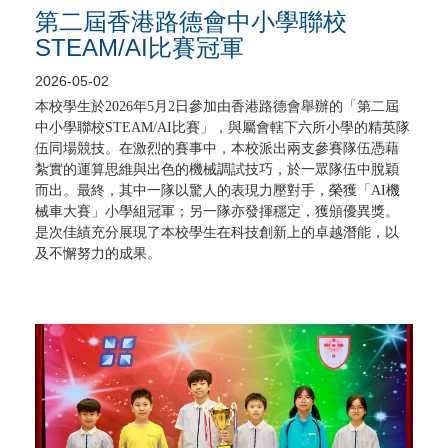
第二屆香港路德會中小學聯校
STEAM/AI比賽冠軍
2026-05-02
本校學生於2026年5月2日參加由香港路德會舉辦的「第二屆
中小學聯校STEAM/AI比賽」，與屬會轄下六所小學的精英隊
伍同場競技。在激烈的賽事中，本校派出兩支參賽隊伍憑藉
紮實的運算思維與出色的機械調試技巧，於一眾隊伍中脫穎
而出。最終，其中一隊以驚人的表現力壓對手，榮獲「AI機
械車大賽」小學組冠軍；另一隊亦發揮穩定，獲頒優異獎。
是次佳績充分展現了本校學生在科技創新上的卓越潛能，以
及不懈努力的成果。