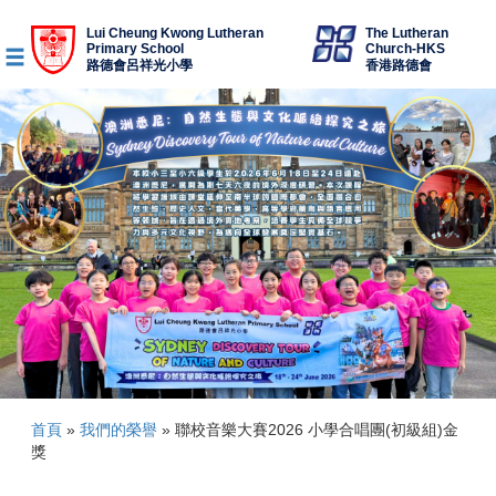
Lui Cheung Kwong Lutheran
The Lutheran
Primary School
Church-HKS
路德會呂祥光小學
香港路德會
首頁
»
我們的榮譽
»
聯校音樂大賽2026 小學合唱團(初級組)金
獎