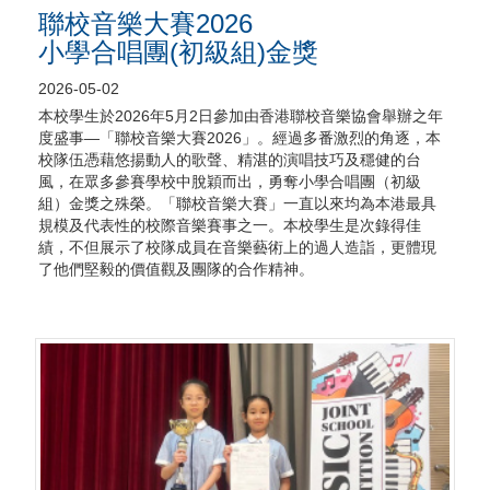
聯校音樂大賽2026
小學合唱團(初級組)金獎
2026-05-02
本校學生於2026年5月2日參加由香港聯校音樂協會舉辦之年
度盛事—「聯校音樂大賽2026」。經過多番激烈的角逐，本
校隊伍憑藉悠揚動人的歌聲、精湛的演唱技巧及穩健的台
風，在眾多參賽學校中脫穎而出，勇奪小學合唱團（初級
組）
金獎
之殊榮。「聯校音樂大賽」一直以來均為本港最具
規模及代表性的校際音樂賽事之一。本校學生是次錄得佳
績，不但展示了校隊成員在音樂藝術上的過人造詣，更體現
了他們堅毅的價值觀及團隊的合作精神。