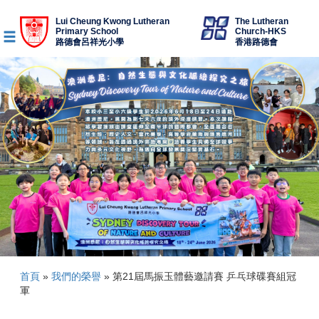
Lui Cheung Kwong Lutheran
The Lutheran
Primary School
Church-HKS
路德會呂祥光小學
香港路德會
首頁
»
我們的榮譽
»
第21屆馬振玉體藝邀請賽 乒乓球碟賽組冠
軍