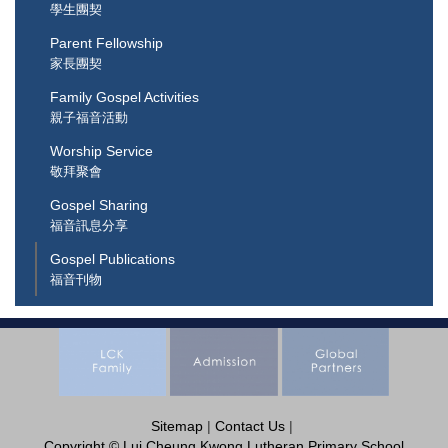
學生團契
Parent Fellowship
家長團契
Family Gospel Activities
親子福音活動
Worship Service
敬拜聚會
Gospel Sharing
福音訊息分享
Gospel Publications
福音刊物
Sitemap
|
Contact Us
|
Copyright © Lui Cheung Kwong Lutheran Primary School