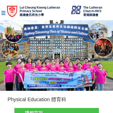
Lui Cheung Kwong Lutheran
The Lutheran
Primary School
Church-HKS
路德會呂祥光小學
香港路德會
Physical Education 體育科