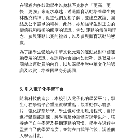
在課程內多鼓勵學生以奧林匹克格言「更高、更
快、更強」來追求卓越，透過體育活動培養學生奧
林匹克精神，促進他們互相了解，並建立友誼、團
結及公平競爭的精神。此外，亦加強學生對正面的
價值觀和積極的態度的認識，例如 運動的價值和理
念、參與運動比賽的禮儀，以及參與體育活動的態
度。
為了讓學生體驗具中華文化元素的運動及對中國運
動發展的認識，在課程內會加內如蹴鞠、足毽及中
國傑出運動員的內容，以加深學生對中華文化的認
識及欣賞，培養國民身分認同。
5. 引入電子化學習平台
隨着科技的進步，本校引入電子化的學習平台，學
生可在學習平台重溫教學重點，觀看動作示範影
片，強化課堂所學。學生也可使用應用程式，自行
進行體適能訓練，將學習延伸至體育課堂以外，培
養他們自主學習及長期運動的習慣。學生在過程中
監察自己的學習進度，並能在自我評估後，調整個
人學習計劃。