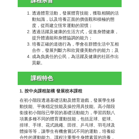
課程
宗旨
透過體育活動，發展體育技能，獲取相關的活
動知識，以及培養正面的價值觀和積極的態
度，從而建立恆常運動的習慣；
透過活躍及健康的生活方式，促進身體健康，
提升體適能和身體協調的能力；
培養正確的道德行為，學會在群體生活中互相
合作，發展判斷力和欣賞優美動作的能力；及
成為負責任的公民，為活躍及健康的社區作出
貢獻。
課程特色
1. 按中央課程架構 發展校本課程
在初小階段透過基礎活動及體育遊戲，發展學生移
動技能、平衡穏定技能及操控用具技能。高小階段
銜接初小階段已學習的基礎活動能力，學習四類八
項裏多種不同的體育運動技能，包括足球、籃球、
排球、手球、花式跳繩、田徑、乒乓球、羽毛球及
體操等等，讓學生有機會嘗試不同的運動，培養綜
合性的運動能力。課程注重學生身體素質的培養，