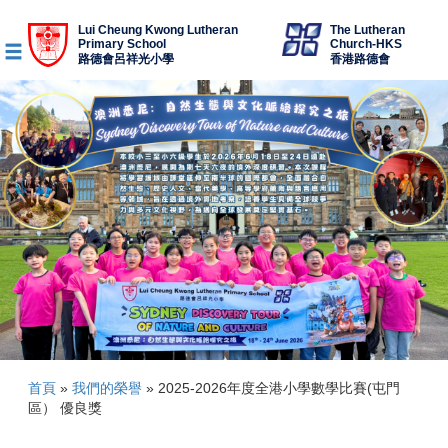
Lui Cheung Kwong Lutheran
The Lutheran
Primary School
Church-HKS
路德會呂祥光小學
香港路德會
首頁
»
我們的榮譽
»
2025-2026年度全港小學數學比賽(屯門
區） 優良獎