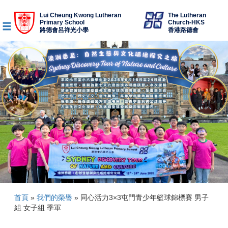
Lui Cheung Kwong Lutheran
The Lutheran
Primary School
Church-HKS
路德會呂祥光小學
香港路德會
首頁
»
我們的榮譽
»
同心活力3×3屯門青少年籃球錦標賽 男子
組 女子組 季軍