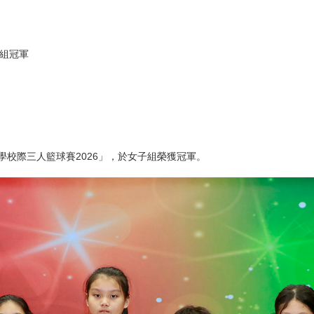
子組冠軍
校際三人籃球賽2026」，於女子組榮獲冠軍。