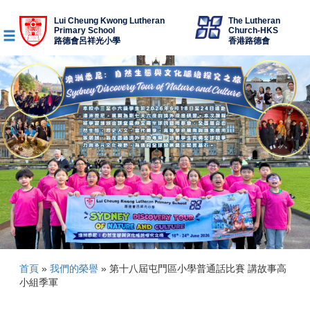
Lui Cheung Kwong Lutheran
The Lutheran
Primary School
Church-HKS
路德會呂祥光小學
香港路德會
首頁
»
我們的榮譽
»
第十八屆屯門區小學普通話比賽 講故事高
小組季軍