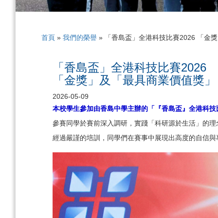
首頁
»
我們的榮譽
»
「香島盃」全港科技比賽2026 「金
「香島盃」全港科技比賽2026
「金獎」及「最具商業價值獎」
2026-05-09
本校學生參加由香島中學主辦的「
『
香島盃
』
全港科技比
參賽同學於賽前深入調研，實踐「科研源於生活」的理
經過嚴謹的培訓，同學們在賽事中展現出高度的自信與