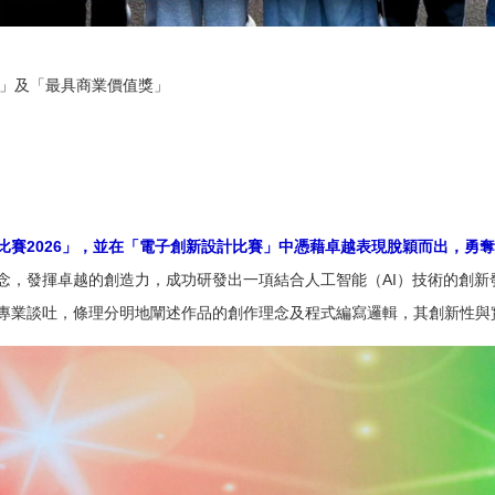
獎」及「最具商業價值獎」
賽2026
」，並在「電子創新設計比賽」中憑藉卓越表現脫穎而出，勇奪
念，發揮卓越的創造力，成功研發出一項結合人工智能（AI）技術的創新
專業談吐，條理分明地闡述作品的創作理念及程式編寫邏輯，其創新性與