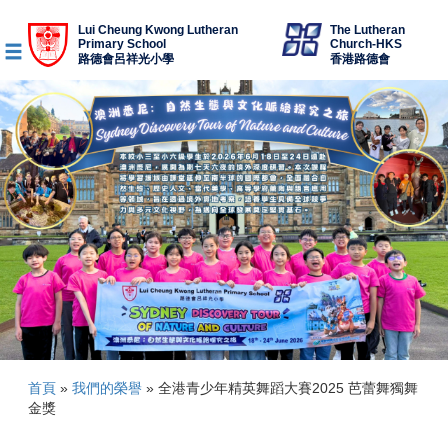
Lui Cheung Kwong Lutheran
The Lutheran
Primary School
Church-HKS
路德會呂祥光小學
香港路德會
首頁
»
我們的榮譽
»
全港青少年精英舞蹈大賽2025 芭蕾舞獨舞
金獎