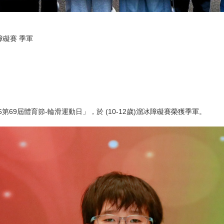
障礙賽 季軍
69屆體育節-輪滑運動日」，於 (10-12歲)溜冰障礙賽榮獲季軍。