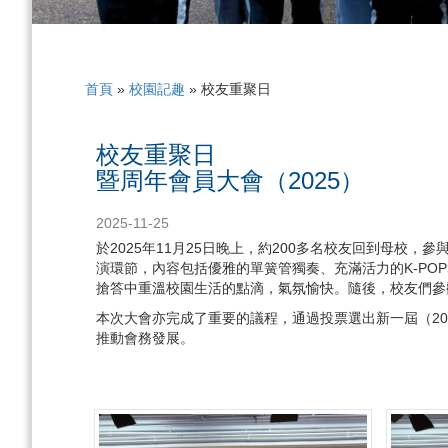
首頁
»
校園記趣
»
校友重聚日
校友重聚日
暨周年會員大會（2025）
2025-11-25
於2025年11月25日晚上，約200多名校友回到母
演環節，內容包括優雅的單簧管獨奏、充滿活力的K-P
搶答中重溫校園生活的點滴，氣氛愉快。隨後，校友們參
本次大會亦完成了重要的議程，通過投票選出新一屆（20
推動會務發展。