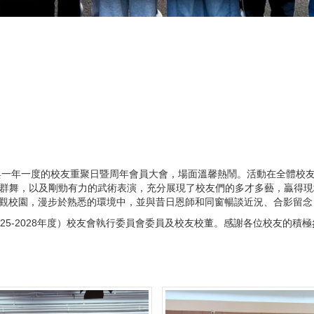
校，參與一年一度的校友重聚日暨周年會員大會，場面溫馨熱鬧。活動在全體
OP群舞，以及剛勁有力的武術表演，充分展現了校友們的多才多藝，贏得
觀校園，漫步於熟悉的環境中，並與昔日恩師和同窗暢談近況、合影留念
25-2028年度）校友會執行委員會委員及校友校董。感謝各位校友的