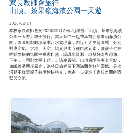
家長教師會旅行
山頂、茶果嶺海濱公園一天遊
2026-02-14
本校家長教師會於2026年2月7日(六)舉辦「山頂、茶果嶺海濱
公園一天遊」親子旅行。當天我們一起乘車前往茶果嶺海濱公
園，園區毗鄰觀塘基本污水處理廠，內設五大主題區域，分別
對應空氣、大地、天空、陽光與水五種自然元素，讓孩子們在
輕鬆愉快的氛圍中探索自然，認識水資源，啟發好奇與想像。
下午，一同到太平山頂，走訪凌霄閣、山頂廣場等著名景點，
俯瞰維港兩岸風光，為整日旅程留下圓滿而美好的回憶。是次
活動不僅讓親子共度愉快時光，也進一步促進了家校之間的聯
繫與交流。