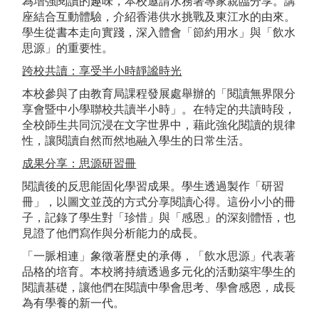
為增強閱讀的趣味，本校邀請水務署專家親臨分享。講
座結合互動體驗，介紹香港供水挑戰及東江水的由來。
學生從書本走向實踐，深入體會「節約用水」與「飲水
思源」的重要性。
跨校共讀：享受半小時靜謐時光
本校參與了由教育局課程發展處舉辦的「閱讀無界限分
享會暨中小學聯校共讀半小時」。在特定的共讀時段，
全校師生共同沉浸在文字世界中，藉此強化閱讀的規律
性，讓閱讀自然而然地融入學生的日常生活。
成果分享：思源研習冊
閱讀後的反思能固化學習成果。學生透過製作「研習
冊」，以圖文並茂的方式分享閱讀心得。這份小小的冊
子，記錄了學生對「珍惜」與「感恩」的深刻體悟，也
見證了他們寫作與分析能力的成長。
「一脈相連」象徵著歷史的承傳，「飲水思源」代表著
品格的培育。本校將持續透過多元化的活動築牢學生的
閱讀基礎，讓他們在閱讀中學會思考、學會感恩，成長
為有學養的新一代。