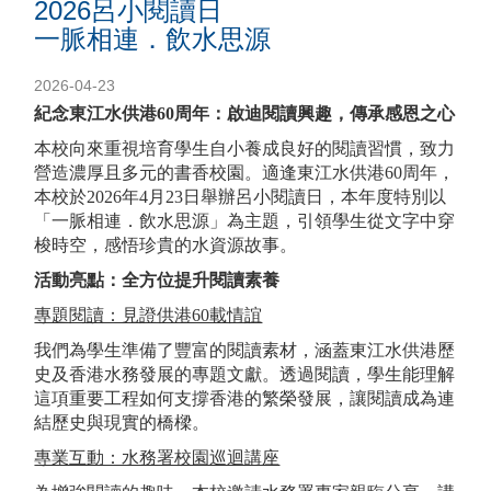
2026呂小閱讀日
一脈相連．飲水思源
2026-04-23
紀念東江水供港60周年：啟迪閱讀興趣，傳承感恩之心
本校向來重視培育學生自小養成良好的閱讀習慣，致力
營造濃厚且多元的書香校園。適逢東江水供港60周年，
本校於2026年4月23日舉辦呂小閱讀日，本年度特別以
「一脈相連．飲水思源」為主題，引領學生從文字中穿
梭時空，感悟珍貴的水資源故事。
活動亮點：全方位提升閱讀素養
專題閱讀：見證供港60載情誼
我們為學生準備了豐富的閱讀素材，涵蓋東江水供港歷
史及香港水務發展的專題文獻。透過閱讀，學生能理解
這項重要工程如何支撐香港的繁榮發展，讓閱讀成為連
結歷史與現實的橋樑。
專業互動：水務署校園巡迴講座