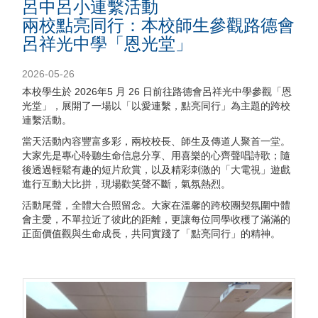
呂中呂小連繫活動
兩校點亮同行：本校師生參觀路德會
呂祥光中學「恩光堂」
2026-05-26
本校學生於 2026年5 月 26 日前往路德會呂祥光中學參觀「恩
光堂」，展開了一場以「以愛連繫，點亮同行」為主題的跨校
連繫活動。
當天活動內容豐富多彩，兩校校長、師生及傳道人聚首一堂。
大家先是專心聆聽生命信息分享、用喜樂的心齊聲唱詩歌；隨
後透過輕鬆有趣的短片欣賞，以及精彩刺激的「大電視」遊戲
進行互動大比拼，現場歡笑聲不斷，氣氛熱烈。
活動尾聲，全體大合照留念。大家在溫馨的跨校團契氛圍中體
會主愛，不單拉近了彼此的距離，更讓每位同學收穫了滿滿的
正面價值觀與生命成長，共同實踐了「點亮同行」的精神。