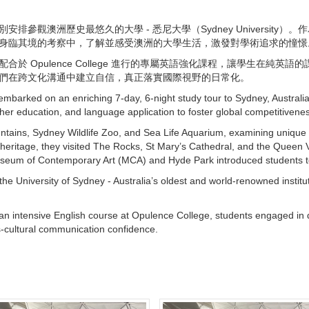
參觀澳洲歷史最悠久的大學 - 悉尼大學（Sydney Universit
身臨其境的考察中，了解並感受澳洲的大學生活，激發對學術追求的憧憬
 Opulence College 進行的專屬英語強化課程，讓學生在純
們在跨文化溝通中建立自信，真正落實國際視野的日常化。
embarked on an enriching 7-day, 6-night study tour to Sydney, Australi
her education, and language application to foster global competitivenes
untains, Sydney Wildlife Zoo, and Sea Life Aquarium, examining uniqu
 heritage, they visited The Rocks, St Mary’s Cathedral, and the Queen V
e Museum of Contemporary Art (MCA) and Hyde Park introduced students t
 the University of Sydney - Australia’s oldest and world-renowned insti
 an intensive English course at Opulence College, students engaged in d
ss-cultural communication confidence.