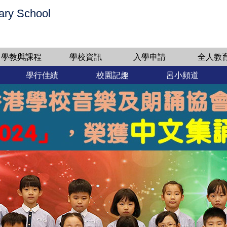
ary School
學教與課程
學校資訊
入學申請
全人教
學行佳績
校園記趣
呂小頻道