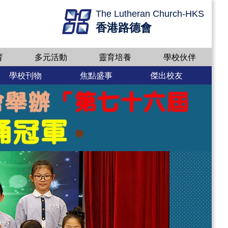
The Lutheran Church-HKS
香港路德會
育
多元活動
靈育培養
學校伙伴
學校刊物
焦點盛事
傑出校友