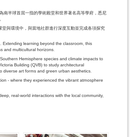
y）。作為南半球首屈一指的學術殿堂和世界著名高等學府，悉尼
。
英語的課堂與環境中，與當地社群進行深度互動並完成各項探究
a. Extending learning beyond the classroom, this
s and multicultural horizons.
e Southern Hemisphere species and climate impacts to
ictoria Building (QVB) to study architectural
o diverse art forms and green urban aesthetics.
tution - where they experienced the vibrant atmosphere
eep, real-world interactions with the local community,