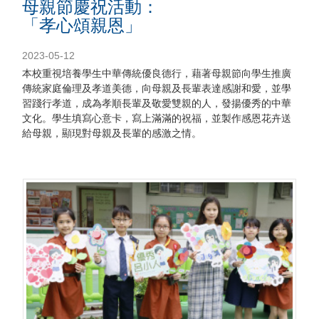
母親節慶祝活動：
「孝心頌親恩」
2023-05-12
本校重視培養學生中華傳統優良德行，藉著母親節向學生推廣
傳統家庭倫理及孝道美德，向母親及長輩表達感謝和愛，並學
習踐行孝道，成為孝順長輩及敬愛雙親的人，發揚優秀的中華
文化。學生填寫心意卡，寫上滿滿的祝福，並製作感恩花卉送
給母親，顯現對母親及長輩的感激之情。