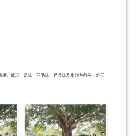
繩網、籃球、足球、羽毛球、乒乓球及集體遊戲等，舒展