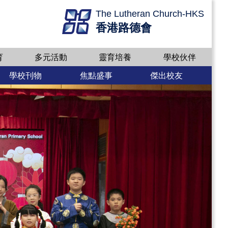
The Lutheran Church-HKS
香港路德會
育
多元活動
靈育培養
學校伙伴
學校刊物
焦點盛事
傑出校友