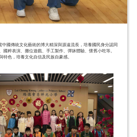
欣賞中國傳統文化藝術的博大精深與源遠流長，培養國民身分認同
、國粹表演、攤位遊戲、手工製作、彈牀體驗、懷舊小吃等。
與特色，培養文化自信及民族自豪感。