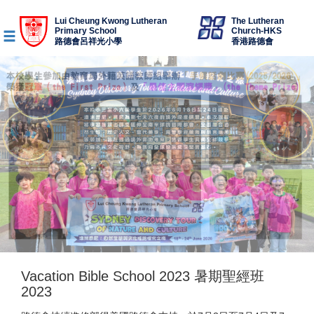
Lui Cheung Kwong Lutheran
The Lutheran
Primary School
Church-HKS
路德會呂祥光小學
香港路德會
Vacation Bible School 2023 暑期聖經班
2023