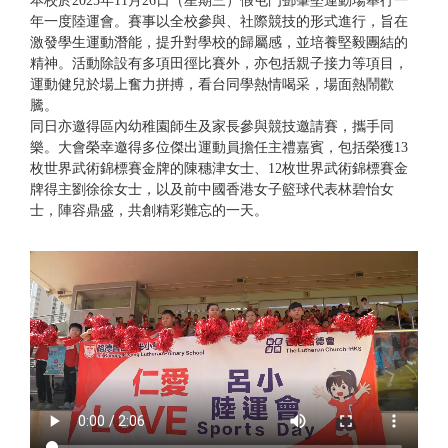
本校於2025年11月26日（星期三）假屯門鄧肇堅運動場舉行一
年一度陸運會。賽事以全校參與、社際競技的形式進行，旨在
激發學生運動潛能，提升對學校的歸屬感，並培養堅毅團結的
精神。活動除設有多項田徑比賽外，亦包括親子接力等項目，
運動健兒於場上奮力拼搏，看台同學熱情喝采，場面熱鬧歡
騰。
同日亦邀得區內幼稚園師生及家長參與競技邀請賽，攜手同
樂。大會榮幸邀得多位傑出運動員擔任主禮嘉賓，包括榮獲13
枚世界武術錦標賽金牌的陳穗津女士、12枚世界武術錦標賽金
牌得主劉徐徐女士，以及前中國香港女子籃球代表林碧怡女
士，陣容鼎盛，共創精彩難忘的一天。