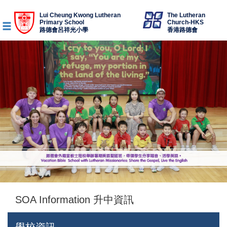
Lui Cheung Kwong Lutheran
The Lutheran
Primary School
Church-HKS
路德會呂祥光小學
香港路德會
SOA Information 升中資訊